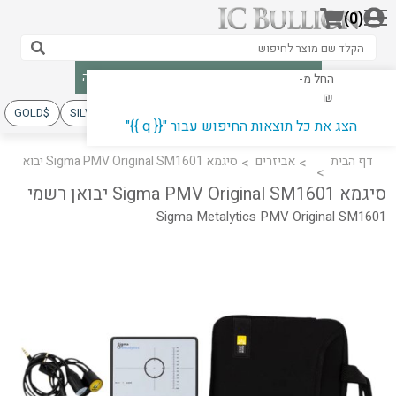
(0)
משלוח מבוטח · מחירים בזמן אמת · קנייה בטוחה
החל מ-
GOLD
SILVER
PLATINUM
הצג את כל תוצאות החיפוש עבור "{{ q }}"
דף הבית
אביזרים
סיגמא Sigma PMV Original SM1601 יבואן רשמי
סיגמא Sigma PMV Original SM1601 יבואן רשמי
Sigma Metalytics PMV Original SM1601