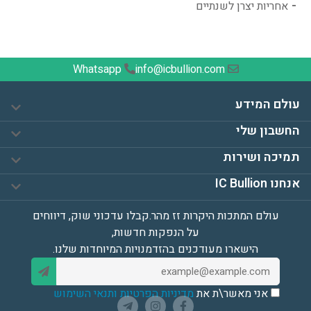
אחריות יצרן לשנתיים
Whatsapp
info@icbullion.com
עולם המידע
שער הזהב
החשבון שלי
שער הכסף
התחברות / הרשמה
תמיכה ושירות
שער הפלטינה
החשבון שלי
בוליון בלוג
איפה ההזמנה שלי?
אנחנו IC Bullion
ההזמנות שלי
לומדים מתכות יקרות
יצירת קשר
פרטי חשבון
אודות
שאלות נפוצות
עולם המתכות היקרות זז מהר.קבלו עדכוני שוק, דיווחים
המועדפים שלי
למה לקנות אצלנו?
החזרות והחלפות
על הנפקות חדשות,
קנייה בטוחה
הצהרת נגישות
הישארו מעודכנים בהזדמנויות המיוחדות שלנו.
מועדון IC Bullion
מדיניות פרטיות
צור קשר עסקי*
תקנון ותנאי שימוש
אני מאשר\ת את
מדיניות הפרטיות
ותנאי השימוש